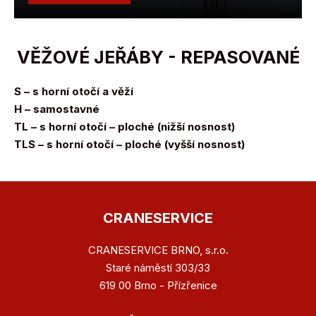
VĚŽOVÉ JEŘÁBY - REPASOVANÉ
S – s horní otočí a věží
H – samostavné
TL – s horní otočí – ploché (nižší nosnost)
TLS – s horní otočí – ploché (vyšší nosnost)
CRANESERVICE
CRANESERVICE BRNO, s.r.o.
Staré náměstí 303/33
619 00 Brno - Přízřenice