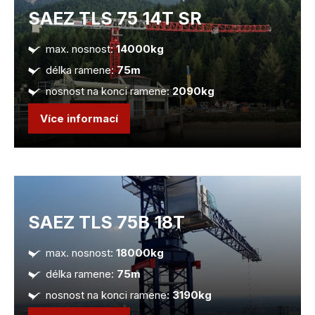
SAEZ TLS 75 14T SR
max. nosnost:
14000kg
délka ramene:
75m
nosnost na konci ramene:
2090kg
Více informací
SAEZ TLS 75B 18T
max. nosnost:
18000kg
délka ramene:
75m
nosnost na konci ramene:
3190kg