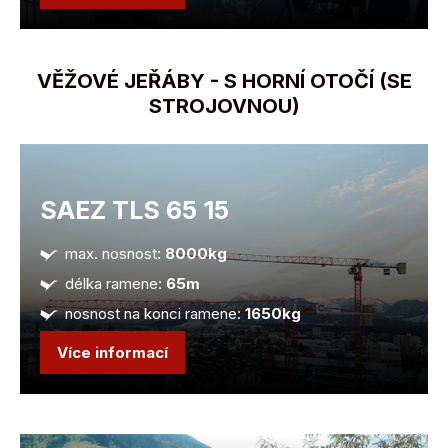
VĚŽOVÉ JEŘÁBY - S HORNÍ OTOČÍ (SE
STROJOVNOU)
SAEZ TLS 65 15
max. nosnost:
8000kg
délka ramene:
65m
nosnost na konci ramene:
1650kg
Více informací